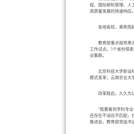
程、国际邮轮管理、人
高质量发展的快速响应
各地各校，乘势而
教育部重点指导黑龙江
工作试点。5个省份探索
业集群。
北京科技大学新设材料
模式变革；云南农业大
改革既启，久久为
“既要看到学科专业体
还存在不适应不匹配，找
推进会，教育部党组书